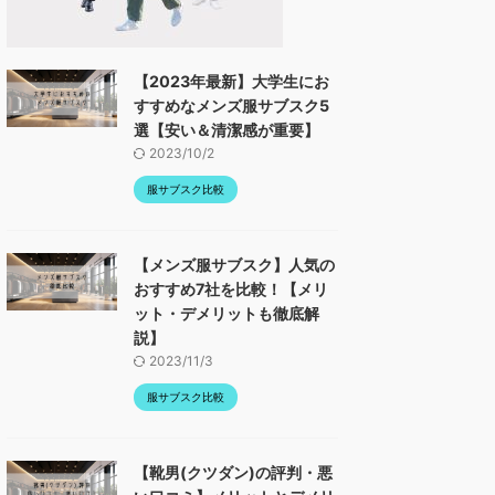
【2023年最新】大学生にお
すすめなメンズ服サブスク5
選【安い＆清潔感が重要】
2023/10/2
服サブスク比較
【メンズ服サブスク】人気の
おすすめ7社を比較！【メリ
ット・デメリットも徹底解
説】
2023/11/3
服サブスク比較
【靴男(クツダン)の評判・悪